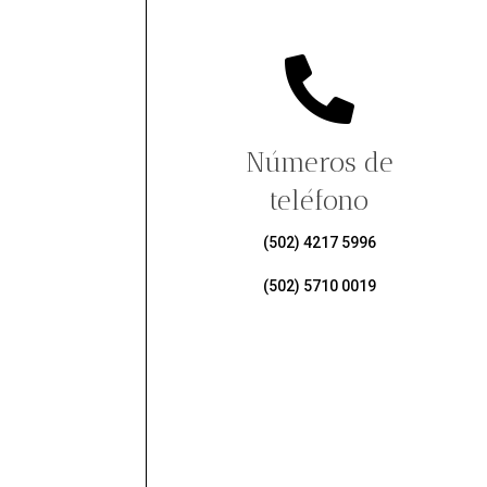

Números de
teléfono
(502)
4217 5996
(502)
5710 0019